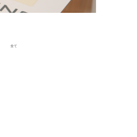
ategory
感想
日常
診断レポート
雑記