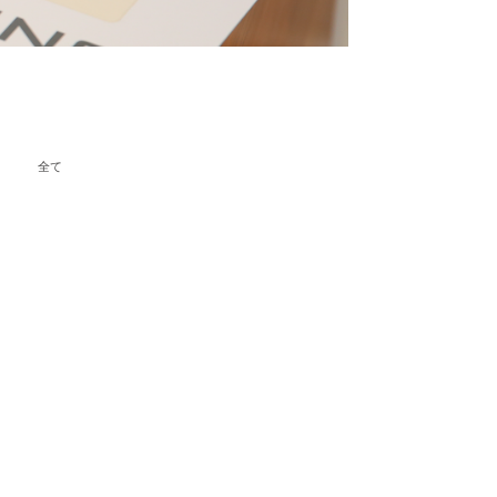
ategory
感想
日常
診断レポート
雑記