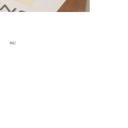
ategory
感想
日常
診断レポート