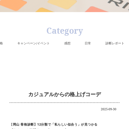
C
カラー＆骨格
キャンペーン/イベント