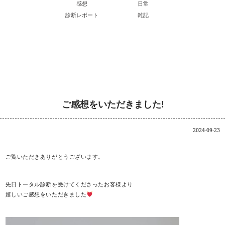
Category
カラー＆骨格
キャンペーン/イ
感想
日常
診断レポート
雑記